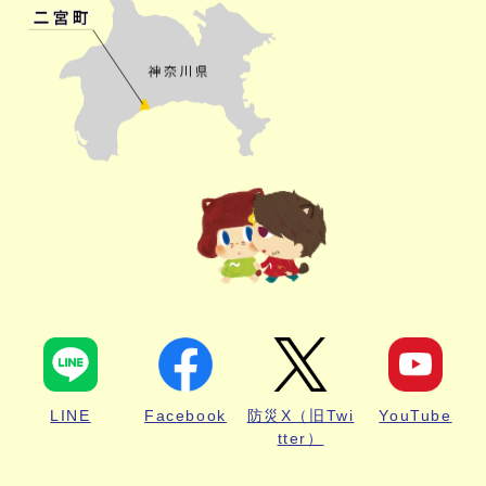
LINE
Facebook
防災X（旧Twi
YouTube
tter）