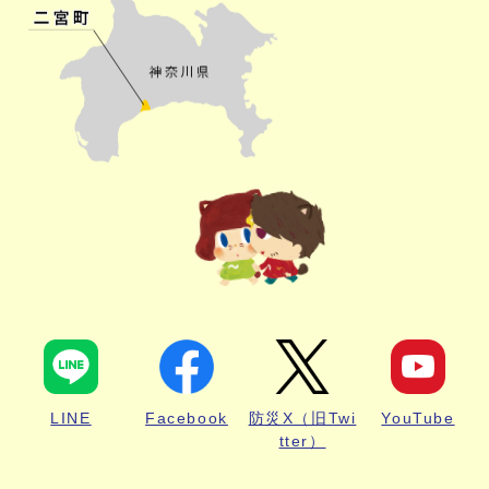
LINE
Facebook
防災X（旧Twi
YouTube
tter）