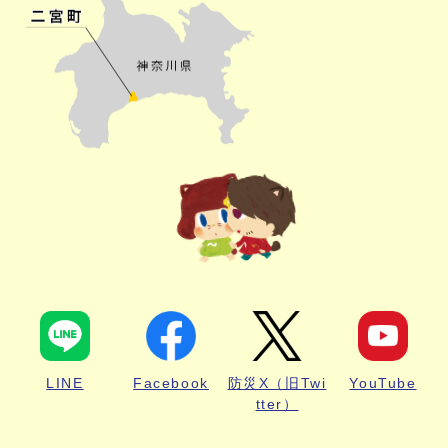
LINE
Facebook
防災X（旧Twi
YouTube
tter）