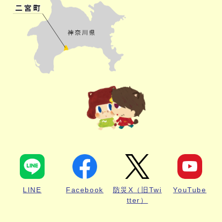
LINE
Facebook
防災X（旧Twi
YouTube
tter）