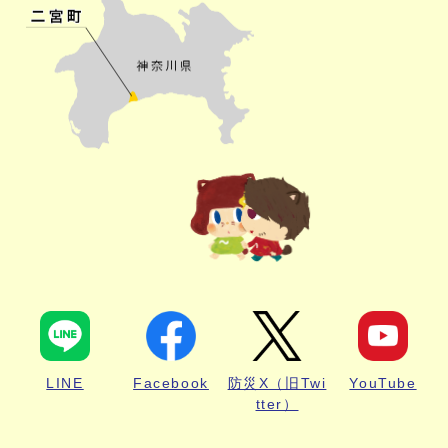
LINE
Facebook
防災X（旧Twi
YouTube
tter）