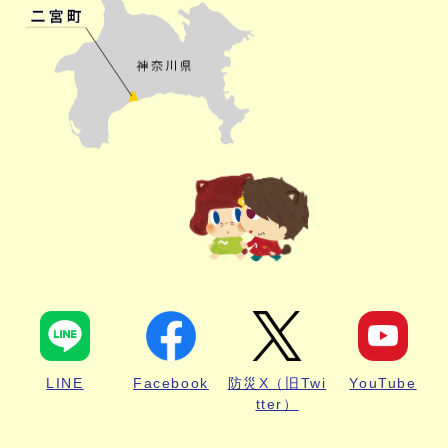
LINE
Facebook
防災X（旧Twi
YouTube
tter）