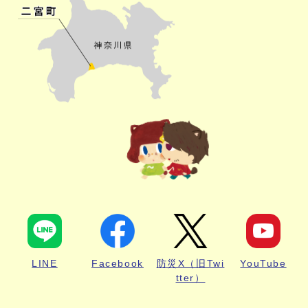
LINE
Facebook
防災X（旧Twi
YouTube
tter）