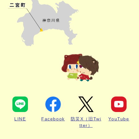
LINE
Facebook
防災X（旧Twi
YouTube
tter）