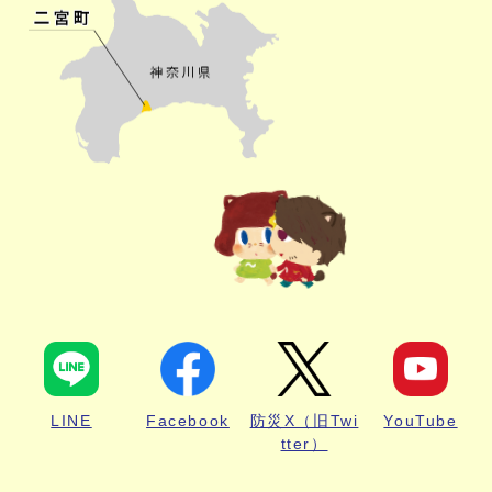
LINE
Facebook
防災X（旧Twi
YouTube
tter）