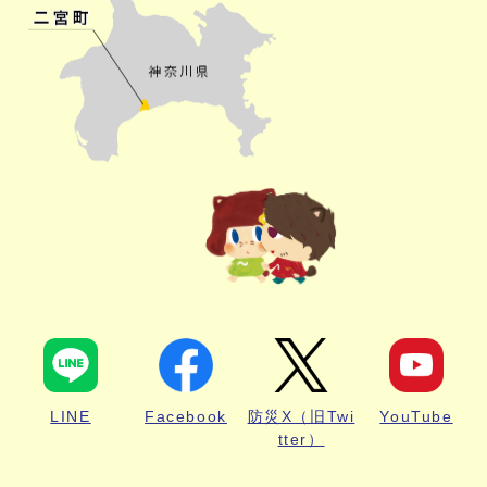
LINE
Facebook
防災X（旧Twi
YouTube
tter）