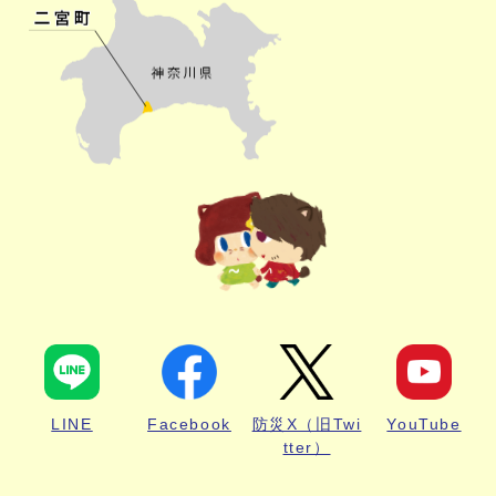
LINE
Facebook
防災X（旧Twi
YouTube
tter）