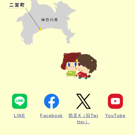
LINE
Facebook
防災X（旧Twi
YouTube
tter）