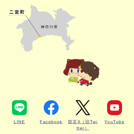
LINE
Facebook
防災X（旧Twi
YouTube
tter）