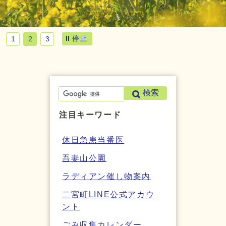
停止
1
2
3
検索
注目キーワード
休日急患当番医
吾妻山公園
ラディアン催し物案内
二宮町LINE公式アカウ
ント
ごみ収集カレンダー