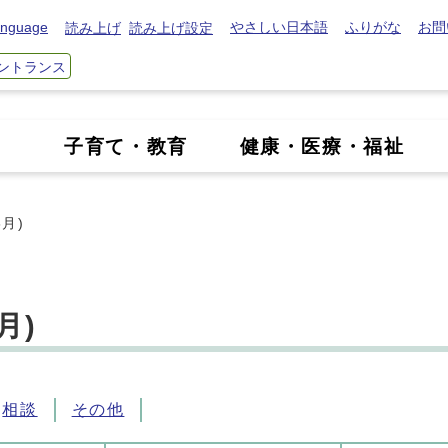
nguage
やさしい日本語
ふりがな
お問
読み上げ
読み上げ設定
ントランス
き
子育て・教育
健康・医療・福祉
月)
月)
相談
その他