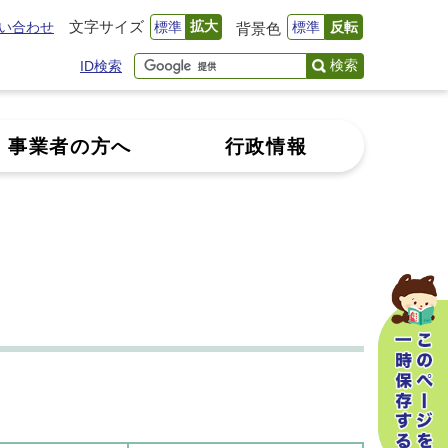
文字サイズ
拡大
い合わせ
標準
標準
反転
背景色
検索
ID検索
事業者の方へ
行政情報