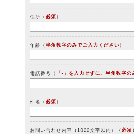
（
必須
）
住所
（
半角数字のみでご入力ください
）
年齢
（
「-」を入力せずに、半角数字の
電話番号
（
必須
）
件名
（
必須
お問い合わせ内容（1000文字以内）