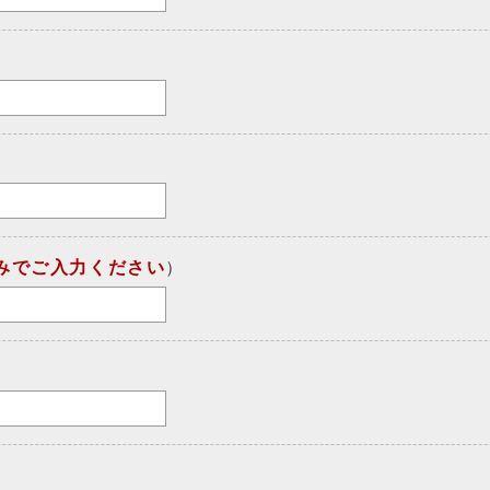
みでご入力ください
）
）