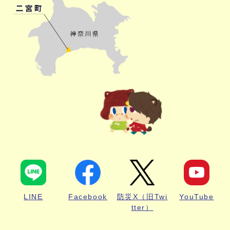
LINE
Facebook
防災X（旧Twi
YouTube
tter）