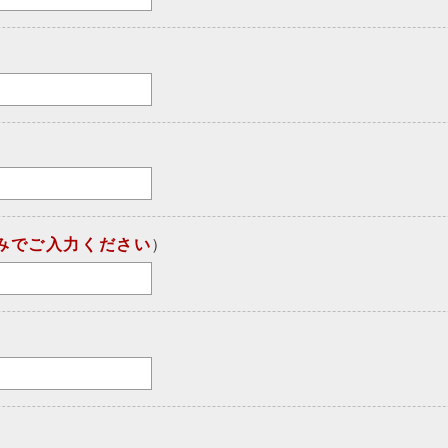
みでご入力ください
）
）