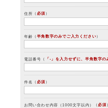
（
必須
）
住所
（
半角数字のみでご入力ください
）
年齢
（
「-」を入力せずに、半角数字の
電話番号
（
必須
）
件名
（
必須
お問い合わせ内容（1000文字以内）