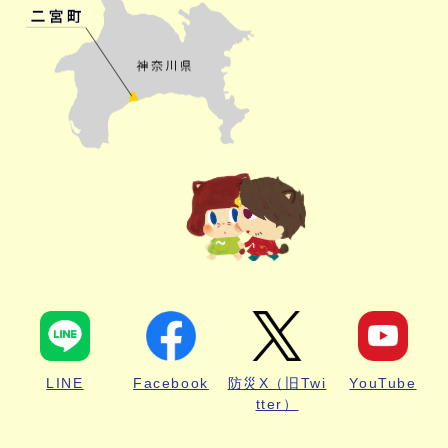
LINE
Facebook
防災X（旧Twi
YouTube
tter）