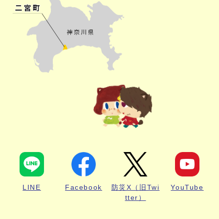
LINE
Facebook
防災X（旧Twi
YouTube
tter）