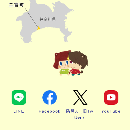
LINE
Facebook
防災X（旧Twi
YouTube
tter）