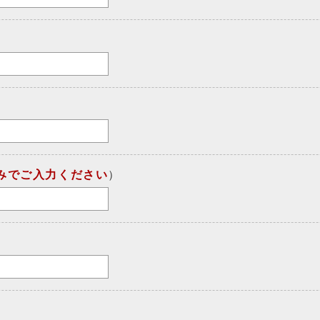
みでご入力ください
）
）