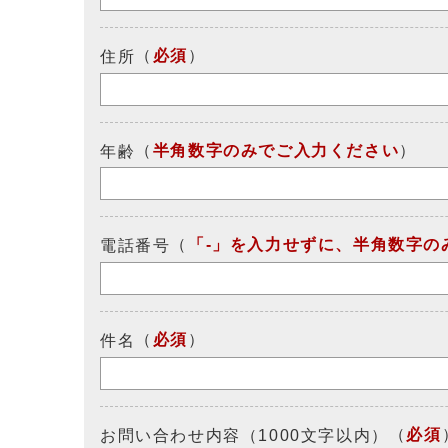
（
必須
）
住所
（
半角数字のみでご入力ください
）
年齢
（
「-」を入力せずに、半角数字の
電話番号
（
必須
）
件名
（
必須
お問い合わせ内容（1000文字以内）