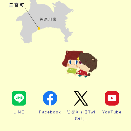
LINE
Facebook
防災X（旧Twi
YouTube
tter）