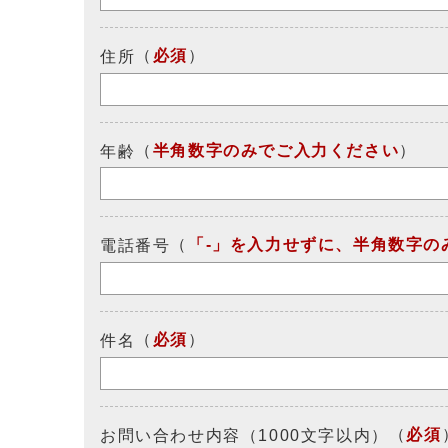
（
必須
）
住所
（
半角数字のみでご入力ください
）
年齢
（
「-」を入力せずに、半角数字の
電話番号
（
必須
）
件名
（
必須
お問い合わせ内容（1000文字以内）