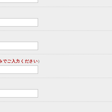
みでご入力ください
）
）