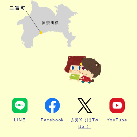
LINE
Facebook
防災X（旧Twi
YouTube
tter）