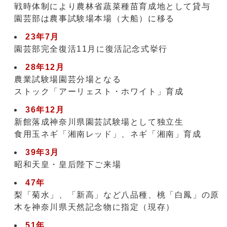
戦時体制により農林省蔬菜種苗育成地として貸与
園芸部は農事試験場本場（大船）に移る
23年7月
園芸部完全復活11月に復活記念式挙行
28年12月
農業試験場園芸分場となる
ストック「アーリェスト・ホワイト」育成
36年12月
新館落成神奈川県園芸試験場として独立生
食用玉ネギ「湘南レッド」、ネギ「湘南」育成
39年3月
昭和天皇・皇后陛下ご来場
47年
梨「菊水」、「新高」など八品種、桃「白鳳」の原
木を神奈川県天然記念物に指定（現存）
51年