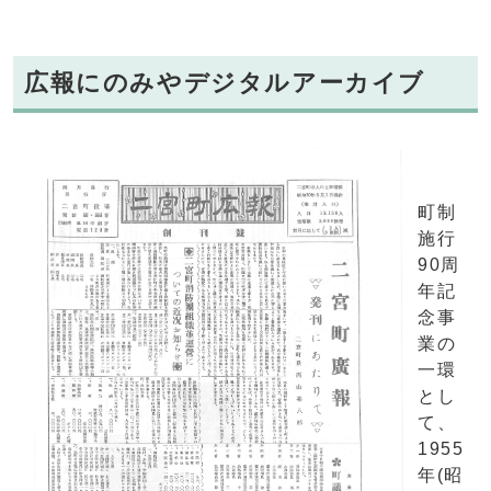
広報にのみやデジタルアーカイブ
町制
施行
90周
年記
念事
業の
一環
とし
て、
1955
年(昭