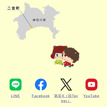
LINE
Facebook
防災X（旧Twi
YouTube
tter）