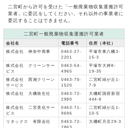
二宮町から許可を受けた「一般廃棄物収集運搬許可
業者」に委託をしてください。それ以外の事業者に
委託することはできません。
二宮町一般廃棄物収集運搬許可業者
会社名
電話番号
住所（本社）
株式会社 神奈中商事
0463-27-
平塚市東八幡3-
2201
15-3
株式会社 クリーンサー
0463-54-
平塚市大神8-
ビス
4965
19-35
株式会社 西湘クリーン
0463-70-
二宮町緑が丘1-
サービス
1520
7-9
株式会社 大磯衛生社
0463-72-
大磯町国府新宿
2980
444-8
株式会社 二宮美化サー
0463-71-
二宮町緑が丘1-
ビス
9696
10-5
リネックス 有限会社
0463-72-
大磯町月京29-3
2863