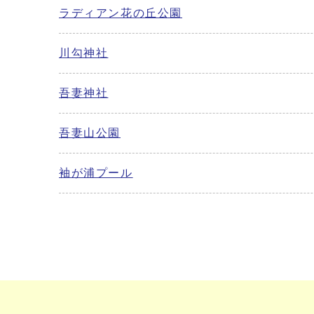
ラディアン花の丘公園
川勾神社
吾妻神社
吾妻山公園
袖が浦プール