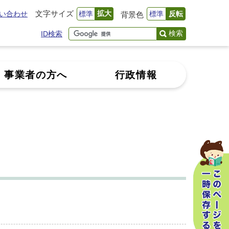
文字サイズ
拡大
い合わせ
標準
標準
反転
背景色
検索
ID検索
事業者の方へ
行政情報