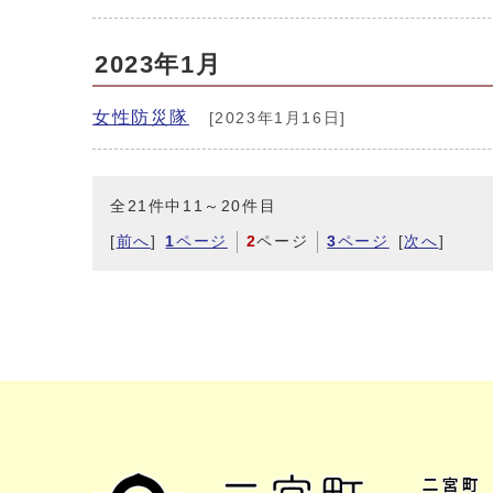
2023年1月
女性防災隊
[2023年1月16日]
全21件中11～20件目
[
前へ
]
1
ページ
2
ページ
3
ページ
[
次へ
]