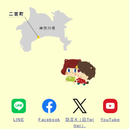
LINE
Facebook
防災X（旧Twi
YouTube
tter）