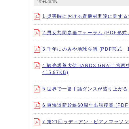
情報提供
1.災害時における資機材調達に関する協定
2.男女共同参画フォーラム (PDF形式、6
3.千年にのみや地球会議 (PDF形式、1.
4.観光親善大使HANDSIGNが二宮西
415.97KB)
5.世界で一番手話ダンスが盛り上がる日in
6.東海道新幹線60周年出張授業 (PDF形
7.第21回ラディアン・ピアノマラソンコ