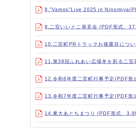
8.”Vamos”Live 2025 in Ninomiy
9.二宮いいとこ発見会 (PDF形式、373
10.二宮町PRトラックお披露目について 
11.第38回ふれあい広場冬を彩る二宮花火
12.令和6年度二宮町行事予定(PDF形式、
13.令和7年度二宮町行事予定(PDF形式、
14.東大あとちまつり (PDF形式、3.9