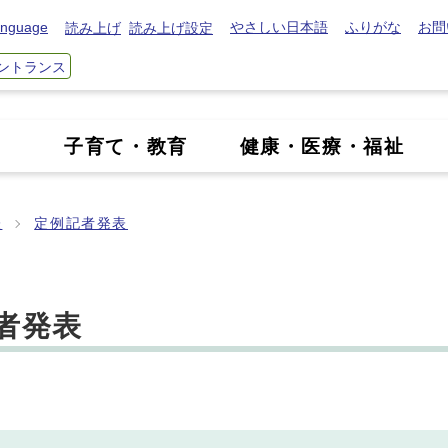
nguage
やさしい日本語
ふりがな
お問
読み上げ
読み上げ設定
ントランス
き
子育て・教育
健康・医療・福祉
表
定例記者発表
記者発表