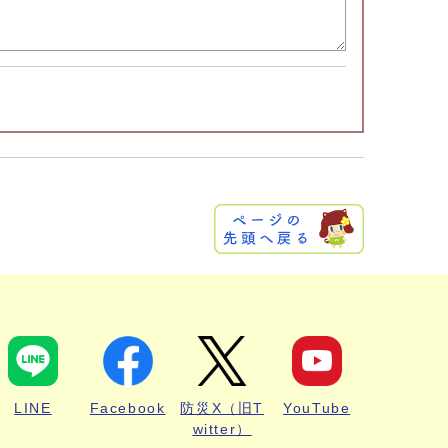
LINE
Facebook
防災X（旧T
YouTube
witter）