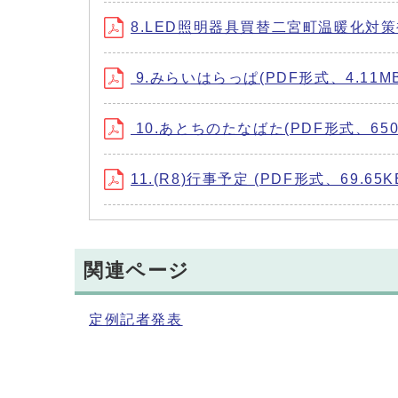
8.LED照明器具買替二宮町温暖化対策補助
9.みらいはらっぱ(PDF形式、4.11MB
10.あとちのたなばた(PDF形式、650.
11.(R8)行事予定 (PDF形式、69.65K
関連ページ
定例記者発表