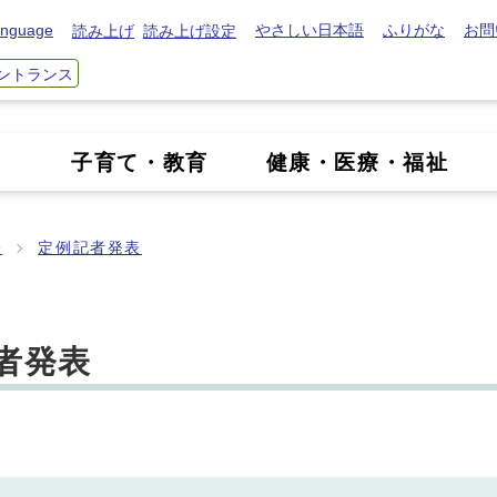
nguage
やさしい日本語
ふりがな
お問
読み上げ
読み上げ設定
ントランス
き
子育て・教育
健康・医療・福祉
表
定例記者発表
記者発表