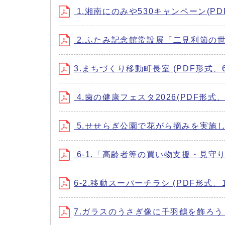
1.湘南にのみや530キャンペーン(PDF
2.ふたみ記念館常設展「二見利節の世界(
3.まちづくり移動町長室 (PDF形式、62
4.歯の健康フェスタ2026(PDF形式、4
5.せせらぎ公園で花がら摘みを実施します
6-1.「高齢者等の買い物支援・見守り
6-2.移動スーパーチラシ (PDF形式、1.
7.ガラスのうさぎ像に千羽鶴を飾ろう (P