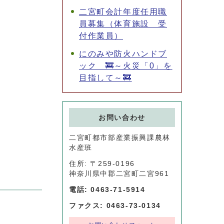
二宮町会計年度任用職
員募集（体育施設 受
付作業員）
にのみや防火ハンドブ
ック 🚒～火災「0」を
目指して～🚒
お問い合わせ
。
二宮町都市部産業振興課農林
水産班
住所: 〒259-0196
神奈川県中郡二宮町二宮961
電話: 0463-71-5914
ファクス: 0463-73-0134