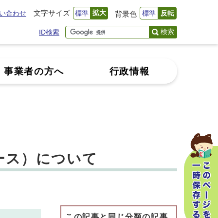
文字サイズ
拡大
い合わせ
標準
標準
反転
背景色
検索
ID検索
事業者の方へ
行政情報
ース）について
この記事と同じ分類の記事