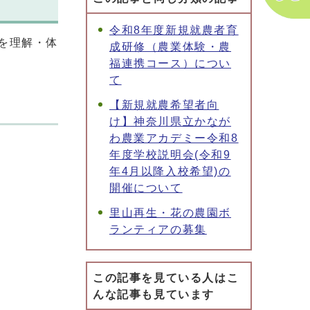
令和8年度新規就農者育
を理解・体
成研修（農業体験・農
福連携コース）につい
て
【新規就農希望者向
け】神奈川県立かなが
わ農業アカデミー令和8
年度学校説明会(令和9
年4月以降入校希望)の
開催について
里山再生・花の農園ボ
ランティアの募集
この記事を見ている人はこ
んな記事も見ています