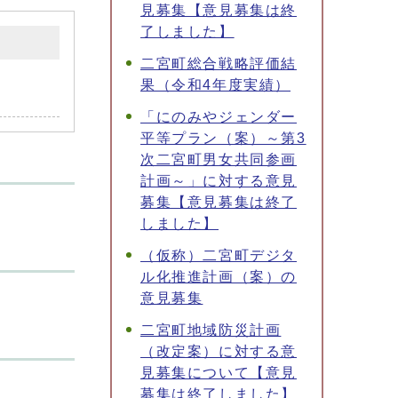
見募集【意見募集は終
了しました】
二宮町総合戦略評価結
果（令和4年度実績）
「にのみやジェンダー
平等プラン（案）～第3
次二宮町男女共同参画
計画～」に対する意見
募集【意見募集は終了
しました】
（仮称）二宮町デジタ
ル化推進計画（案）の
意見募集
二宮町地域防災計画
（改定案）に対する意
見募集について【意見
募集は終了しました】