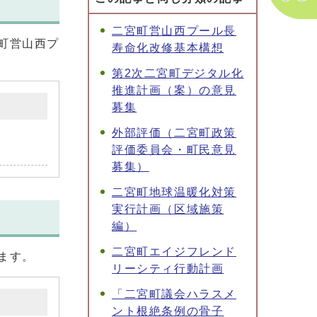
二宮町営山西プール長
町営山西プ
寿命化改修基本構想
第2次二宮町デジタル化
推進計画（案）の意見
募集
外部評価（二宮町政策
評価委員会・町民意見
募集）
二宮町地球温暖化対策
実行計画（区域施策
編）
二宮町エイジフレンド
ます。
リーシティ行動計画
「二宮町議会ハラスメ
ント根絶条例の骨子