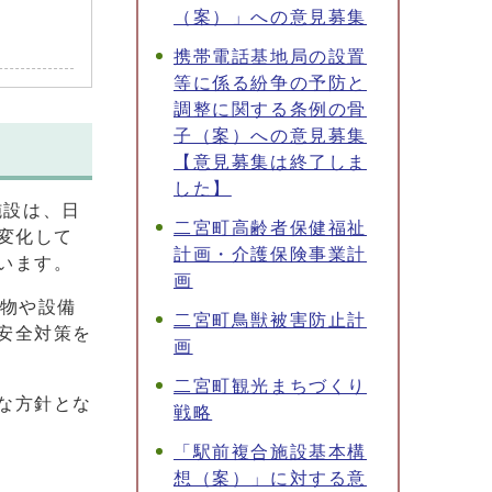
（案）」への意見募集
携帯電話基地局の設置
等に係る紛争の予防と
調整に関する条例の骨
子（案）への意見募集
【意見募集は終了しま
した】
施設は、日
二宮町高齢者保健福祉
変化して
計画・介護保険事業計
います。
画
建物や設備
二宮町鳥獣被害防止計
安全対策を
画
二宮町観光まちづくり
な方針とな
戦略
「駅前複合施設基本構
想（案）」に対する意