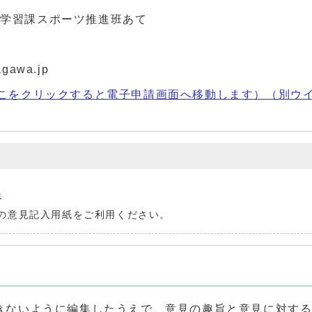
涯学習課スポーツ推進班あて
gawa.jp
こをクリックすると電子申請画面へ移動します）
（別ウ
)
の意見記入用紙をご利用ください。
きないように編集したうえで、意見の趣旨と意見に対す