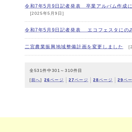
令和7年5月9日記者発表 卒業アルバム作成
[2025年5月9日]
令和7年5月9日記者発表 エコフェスタにのみ
二宮農業振興地域整備計画を変更しました
[
全531件中301～310件目
[
前へ
]
26
ページ
27
ページ
28
ページ
29
ペ