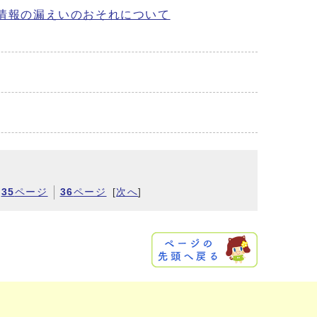
情報の漏えいのおそれについて
35
ページ
36
ページ
[
次へ
]