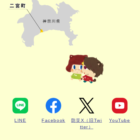
LINE
Facebook
防災X（旧Twi
YouTube
tter）