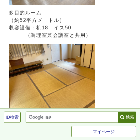
多目的ルーム
（約52平方メートル）
収容設備：机18 イス50
（調理室兼会議室と共用）
和室
検索
ID検索
（約15平方メートル）
収容設備：座卓4
マイページ