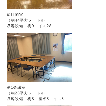
多目的室
（約44平方メートル）
収容設備：机9 イス28
第1会議室
（約28平方メートル）
収容設備：机8 座卓8 イス8