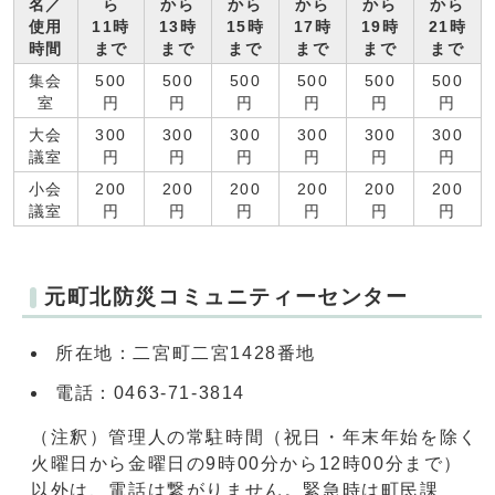
名／
ら
から
から
から
から
から
使用
11時
13時
15時
17時
19時
21時
時間
まで
まで
まで
まで
まで
まで
集会
500
500
500
500
500
500
室
円
円
円
円
円
円
大会
300
300
300
300
300
300
議室
円
円
円
円
円
円
小会
200
200
200
200
200
200
議室
円
円
円
円
円
円
元町北防災コミュニティーセンター
所在地：二宮町二宮1428番地
電話：0463-71-3814
（注釈）管理人の常駐時間（祝日・年末年始を除く
火曜日から金曜日の9時00分から12時00分まで）
以外は、電話は繋がりません。緊急時は町民課