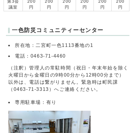
第3会
200
200
200
200
200
200
議室
円
円
円
円
円
円
一色防災コミュニティーセンター
所在地：二宮町一色1113番地の1
電話：0463-71-4460
（注釈）管理人の常駐時間（祝日・年末年始を除く
火曜日から金曜日の9時00分から12時00分まで）
以外は、電話は繋がりません。緊急時は町民課
（0463-71-3313）へご連絡ください。
専用駐車場：有り