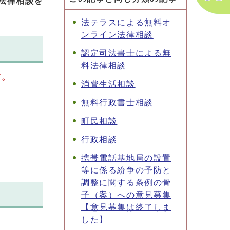
法律相談を
法テラスによる無料オ
ンライン法律相談
認定司法書士による無
料法律相談
す。
消費生活相談
無料行政書士相談
町民相談
行政相談
携帯電話基地局の設置
等に係る紛争の予防と
調整に関する条例の骨
子（案）への意見募集
【意見募集は終了しま
した】