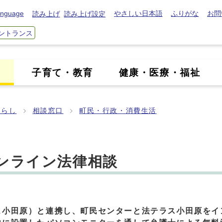
nguage
やさしい日本語
ふりがな
お問
読み上げ
読み上げ設定
ントランス
き
子育て・教育
健康・医療・福祉
暮らし
相談窓口
町民・行政・消費生活
ンライン法律相談
ス小田原）と連携し、町民センターと法テラス小田原をイ