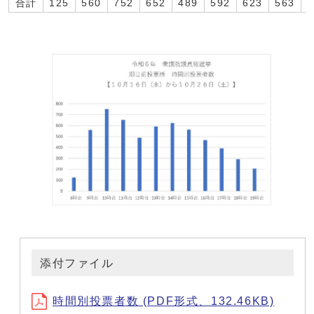
合計
125
560
752
652
489
592
623
563
4
添付ファイル
時間別投票者数 (PDF形式、132.46KB)