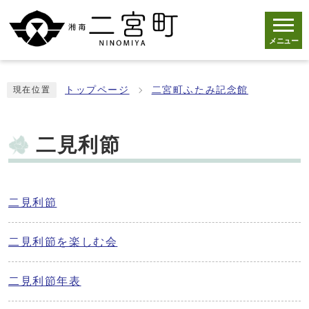
メニュー
トップページ
二宮町ふたみ記念館
現在位置
二見利節
二見利節
二見利節を楽しむ会
二見利節年表