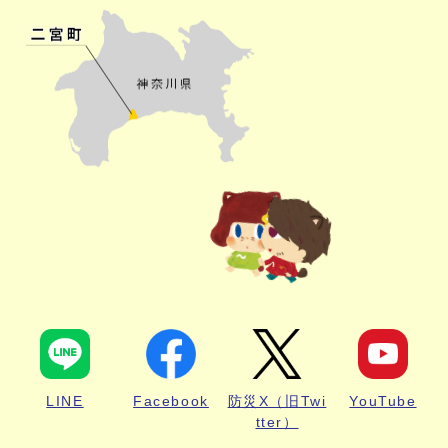
LINE
Facebook
防災X（旧Twi
YouTube
tter）