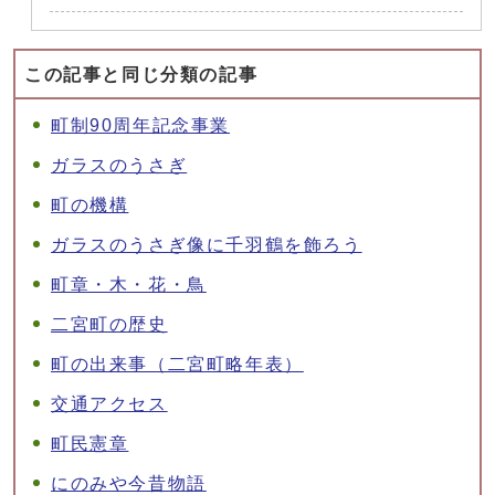
この記事と同じ分類の記事
町制90周年記念事業
ガラスのうさぎ
町の機構
ガラスのうさぎ像に千羽鶴を飾ろう
町章・木・花・鳥
二宮町の歴史
町の出来事（二宮町略年表）
交通アクセス
町民憲章
にのみや今昔物語