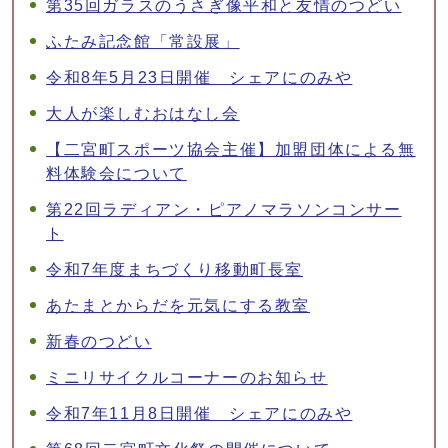
第35回ガラスのうさぎ像平和と友情のつどい
ふたみ記念館「常設展」
令和8年5月23日開催 シェアにのみや
大人が楽しむおはなし会
【二宮町スポーツ協会主催】加盟団体による無
料体験会について
第22回ラディアン・ピアノマラソンコンサー
ト
令和7年度まちづくり移動町長室
あたまとからだを元気にする教室
新春のつどい
ミニリサイクルコーナーのお知らせ
令和7年11月8日開催 シェアにのみや