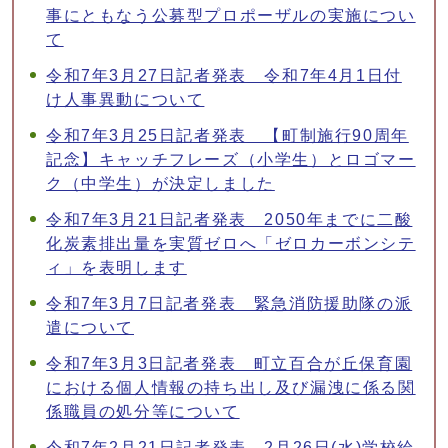
事にともなう公募型プロポーザルの実施につい
て
令和7年3月27日記者発表 令和7年4月1日付
け人事異動について
令和7年3月25日記者発表 【町制施行90周年
記念】キャッチフレーズ（小学生）とロゴマー
ク（中学生）が決定しました
令和7年3月21日記者発表 2050年までに二酸
化炭素排出量を実質ゼロへ「ゼロカーボンシテ
ィ」を表明します
令和7年3月7日記者発表 緊急消防援助隊の派
遣について
令和7年3月3日記者発表 町立百合が丘保育園
における個人情報の持ち出し及び漏洩に係る関
係職員の処分等について
令和7年2月21日記者発表 2月26日(水)学校給