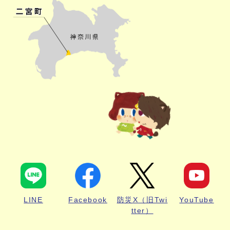
LINE
Facebook
防災X（旧Twi
YouTube
tter）