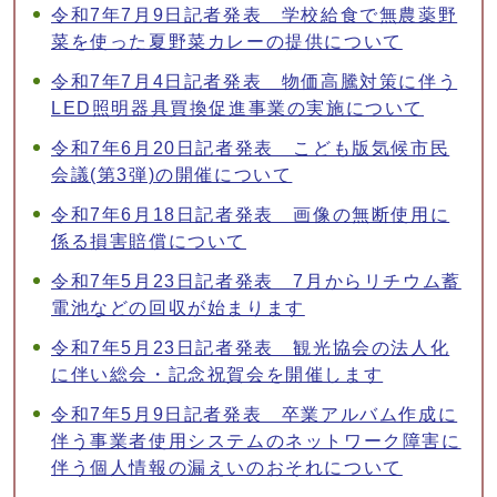
令和7年7月9日記者発表 学校給食で無農薬野
菜を使った夏野菜カレーの提供について
令和7年7月4日記者発表 物価高騰対策に伴う
LED照明器具買換促進事業の実施について
令和7年6月20日記者発表 こども版気候市民
会議(第3弾)の開催について
令和7年6月18日記者発表 画像の無断使用に
係る損害賠償について
令和7年5月23日記者発表 7月からリチウム蓄
電池などの回収が始まります
令和7年5月23日記者発表 観光協会の法人化
に伴い総会・記念祝賀会を開催します
令和7年5月9日記者発表 卒業アルバム作成に
伴う事業者使用システムのネットワーク障害に
伴う個人情報の漏えいのおそれについて