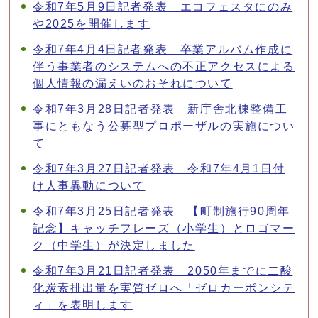
令和7年5月9日記者発表 エコフェスタにのみ
や2025を開催します
令和7年4月4日記者発表 卒業アルバム作成に
伴う事業者のシステムへの不正アクセスによる
個人情報の漏えいのおそれについて
令和7年3月28日記者発表 新庁舎北棟整備工
事にともなう公募型プロポーザルの実施につい
て
令和7年3月27日記者発表 令和7年4月1日付
け人事異動について
令和7年3月25日記者発表 【町制施行90周年
記念】キャッチフレーズ（小学生）とロゴマー
ク（中学生）が決定しました
令和7年3月21日記者発表 2050年までに二酸
化炭素排出量を実質ゼロへ「ゼロカーボンシテ
ィ」を表明します