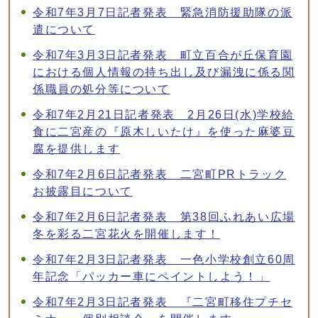
令和7年3月7日記者発表 緊急消防援助隊の派
遣について
令和7年3月3日記者発表 町立百合が丘保育園
における個人情報の持ち出し及び漏洩に係る関
係職員の処分等について
令和7年2月21日記者発表 2月26日(水)学校給
食に二宮産の『原木しいたけ』を使った麻婆豆
腐を提供します
令和7年2月6日記者発表 二宮町PRトラック
お披露目について
令和7年2月6日記者発表 第38回ふれあい広場
冬を彩る二宮花火を開催します！
令和7年2月3日記者発表 一色小学校創立60周
年記念「パッカー車にペイントしよう！」
令和7年2月3日記者発表 『二宮町移住プチセ