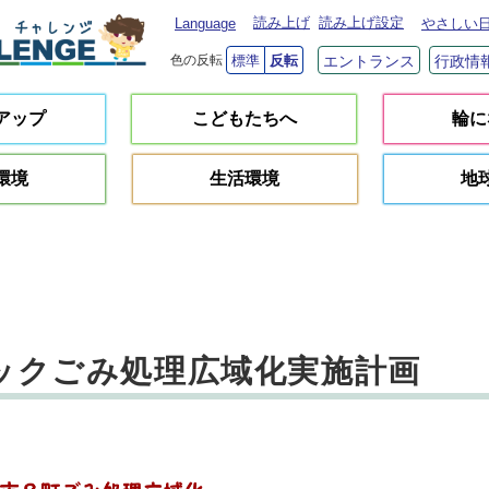
読み上げ
読み上げ設定
Language
やさしい
色の反転
標準
反転
エントランス
行政情
アップ
こどもたちへ
輪に
環境
生活環境
地
ックごみ処理広域化実施計画