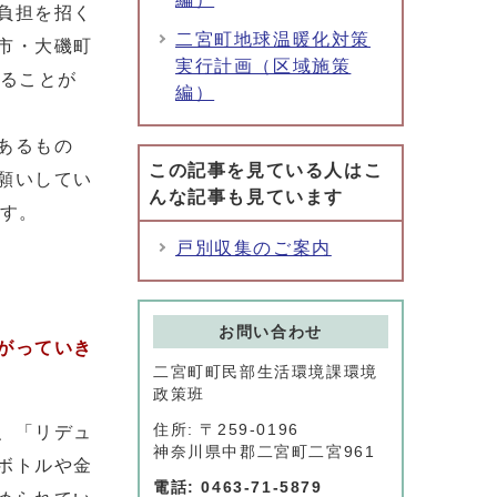
負担を招く
二宮町地球温暖化対策
市・大磯町
実行計画（区域施策
することが
編）
あるもの
この記事を見ている人はこ
願いしてい
んな記事も見ています
ます。
戸別収集のご案内
お問い合わせ
がっていき
二宮町町民部生活環境課環境
政策班
住所: 〒259-0196
、「リデュ
神奈川県中郡二宮町二宮961
ボトルや金
電話: 0463-71-5879