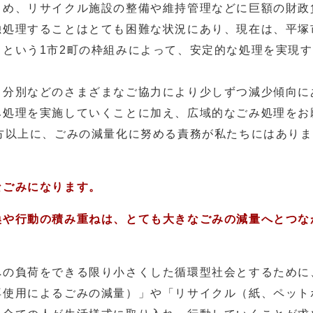
じめ、リサイクル施設の整備や維持管理などに巨額の財政
独処理することはとても困難な状況にあり、現在は、平塚
という1市2町の枠組みによって、安定的な処理を実現
、分別などのさまざまなご協力により少しずつ減少傾向に
み処理を実施していくことに加え、広域的なごみ処理をお
方以上に、ごみの減量化に努める責務が私たちにはあり
なごみになります。
換や行動の積み重ねは、とても大きなごみの減量へとつな
への負荷をできる限り小さくした循環型社会とするために
再使用によるごみの減量）」や「リサイクル（紙、ペット