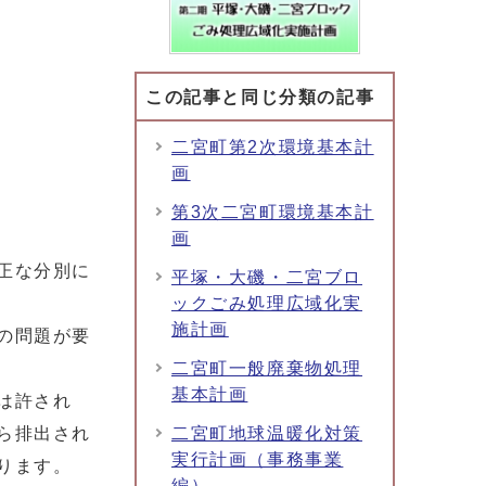
この記事と同じ分類の記事
二宮町第2次環境基本計
画
第3次二宮町環境基本計
画
正な分別に
平塚・大磯・二宮ブロ
ックごみ処理広域化実
施計画
の問題が要
二宮町一般廃棄物処理
基本計画
は許され
ら排出され
二宮町地球温暖化対策
実行計画（事務事業
ります。
編）