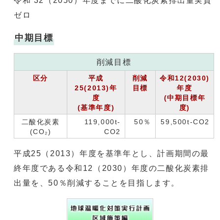
令和 32（2050）年度までに二酸化炭素排出量実質
ゼロ
中期目標
削減目標
区分
平成
削減
令和12(2030)
25(2013)年
目標
年度
度
(中期目標年
(基準年度)
度)
二酸化炭素
119,000t-
50％
59,500t-CO2
(CO₂)
CO2
平成25（2013）年度を基準年とし、計画期間の最
終年度である令和12（2030）年度の二酸化炭素排
出量を、50％削減することを目指します。