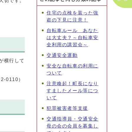
大切です。
住宅の点検を装った強
盗の下見に注意！
自転車ルール あなた
は大丈夫？～自転車安
全利用の講習会～
交通安全運動
が横行して
安全な自転車の利用に
ついて
‐0110）
注意喚起！町長になり
すましたメール等につ
いて
犯罪被害者等支援
交通指導員・交通安全
母の会の会員を募集し