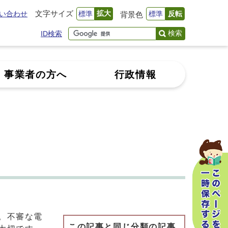
文字サイズ
拡大
い合わせ
標準
標準
反転
背景色
検索
ID検索
事業者の方へ
行政情報
。不審な電
この記事と同じ分類の記事