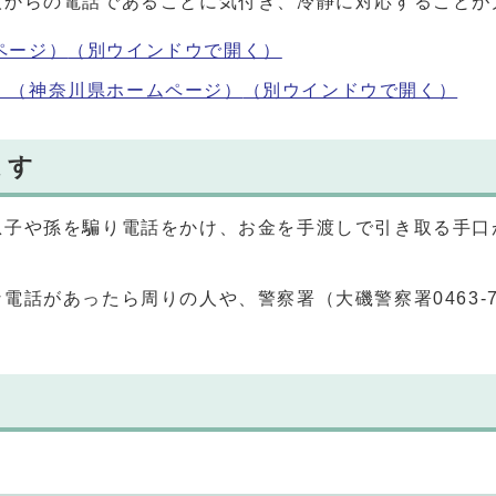
人からの電話であることに気付き、冷静に対応することが
ページ）
（別ウインドウで開く）
！（神奈川県ホームページ）
（別ウインドウで開く）
ます
息子や孫を騙り電話をかけ、お金を手渡しで引き取る手口
話があったら周りの人や、警察署（大磯警察署0463‐72