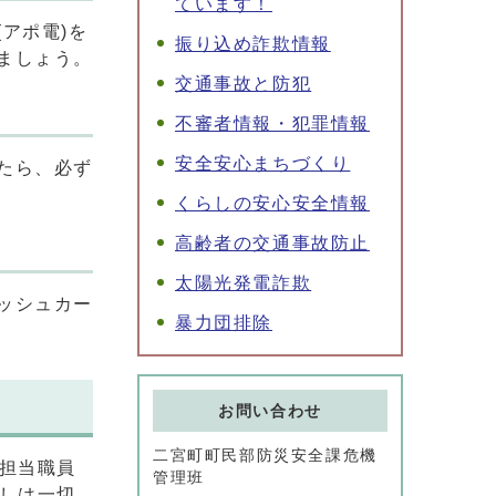
ています！
アポ電)を
振り込め詐欺情報
ましょう。
交通事故と防犯
不審者情報・犯罪情報
安全安心まちづくり
たら、必ず
くらしの安心安全情報
高齢者の交通事故防止
太陽光発電詐欺
ッシュカー
暴力団排除
お問い合わせ
二宮町町民部防災安全課危機
担当職員
管理班
しは一切