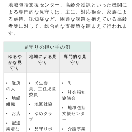
地域包括支援センター、高齢介護課といった機関に
よる専門的な見守りは、主に、対応拒否、家族によ
る虐待、認知症など、困難な課題を抱えている高齢
者等に対して、総合的な支援策を踏まえて行われま
す。
見守りの担い手の例
ゆるや
地域による見
専門的な見
かな見
守り
守り
守り
近所
民生委
町
の人
員、主任児童
社会福祉
委員
地縁
協議会
組織
地区社協
地域包括
お店
ゆめクラ
支援センタ
ブ
ー
配達
業者な
見守りボ
介護事業