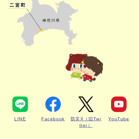
LINE
Facebook
防災X（旧Twi
YouTube
tter）