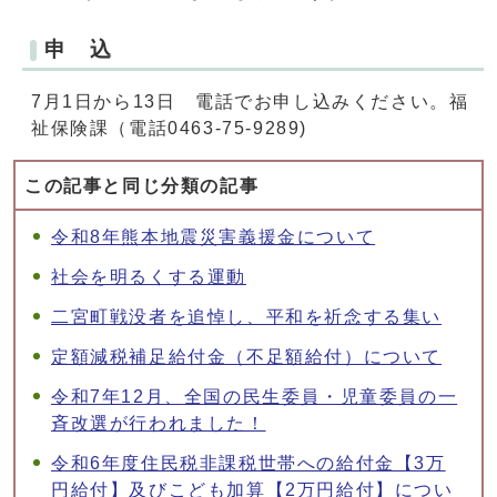
申 込
7月1日から13日 電話でお申し込みください。福
祉保険課（電話0463-75-9289)
この記事と同じ分類の記事
令和8年熊本地震災害義援金について
社会を明るくする運動
二宮町戦没者を追悼し、平和を祈念する集い
定額減税補足給付金（不足額給付）について
令和7年12月、全国の民生委員・児童委員の一
斉改選が行われました！
令和6年度住民税非課税世帯への給付金【3万
円給付】及びこども加算【2万円給付】につい