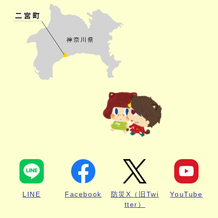
LINE
Facebook
防災X（旧Twi
YouTube
tter）