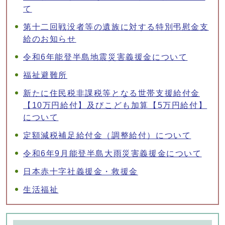
て
第十二回戦没者等の遺族に対する特別弔慰金支
給のお知らせ
令和6年能登半島地震災害義援金について
福祉避難所
新たに住民税非課税等となる世帯支援給付金
【10万円給付】及びこども加算【5万円給付】
について
定額減税補足給付金（調整給付）について
令和6年9月能登半島大雨災害義援金について
日本赤十字社義援金・救援金
生活福祉